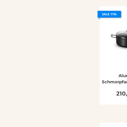
SALE 11%
Alu
Schmorpfa
mit 2 Grif
210