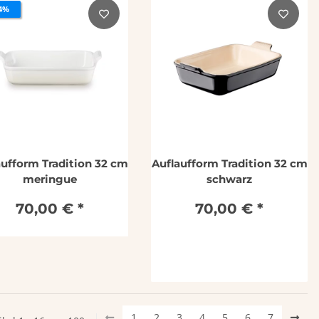
 4%
aufform Tradition 32 cm
Auflaufform Tradition 32 cm
meringue
schwarz
70,00 €
*
70,00 €
*
1
2
3
4
5
6
7