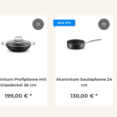
SALE 31%
inium Profipfanne mit
Aluminium Sautépfanne 24
Glasdeckel 26 cm
cm
199,00 €
*
130,00 €
*