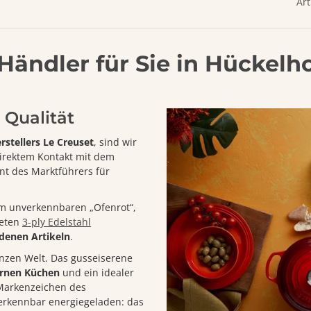
Art
 Händler für Sie in Hückel
 Qualität
rstellers Le Creuset
, sind wir
 direktem Kontakt mit dem
 des Marktführers für
m unverkennbaren „Ofenrot“,
teten
3-ply Edelstahl
denen Artikeln
.
ganzen Welt. Das gusseiserene
rnen Küchen
und ein idealer
m Markenzeichen des
rkennbar energiegeladen: das