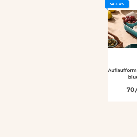
SALE 4%
Auflaufform
blu
70