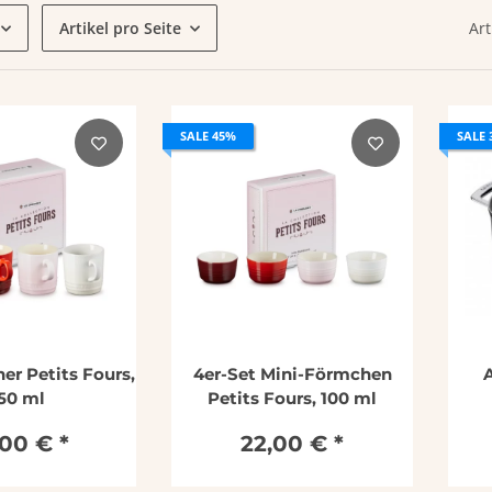
Artikel pro Seite
Art
SALE 45%
SALE 
er Petits Fours,
4er-Set Mini-Förmchen
50 ml
Petits Fours, 100 ml
,00 €
*
22,00 €
*