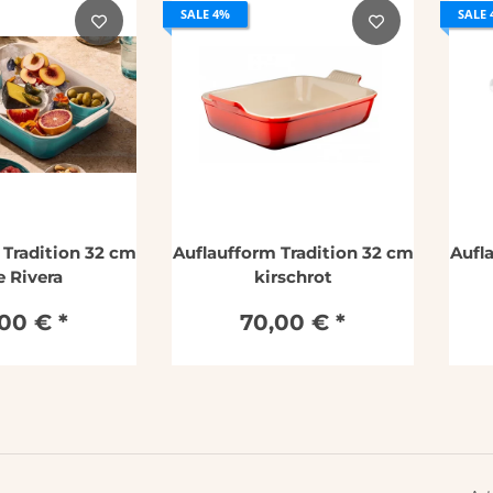
SALE 4%
SALE
 Tradition 32 cm
Auflaufform Tradition 32 cm
Aufl
e Rivera
kirschrot
,00 €
*
70,00 €
*