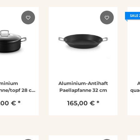
SALE 
minium
Aluminium-Antihaft
A
nne/topf 28 cm
Paellapfanne 32 cm
quad
fen und Deckel
,00 €
*
165,00 €
*