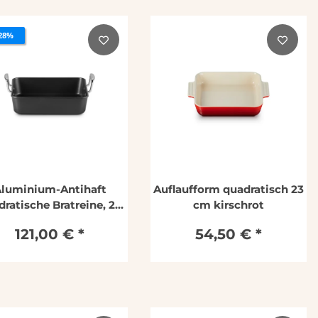
28%
luminium-Antihaft
Auflaufform quadratisch 23
ratische Bratreine, 26
cm kirschrot
cm
121,00 €
*
54,50 €
*