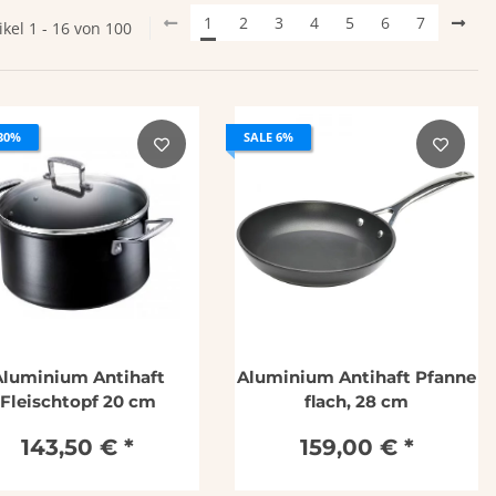
1
2
3
4
5
6
7
ikel 1 - 16 von 100
30%
SALE 6%
Aluminium Antihaft
Aluminium Antihaft Pfanne
Fleischtopf 20 cm
flach, 28 cm
143,50 €
*
159,00 €
*